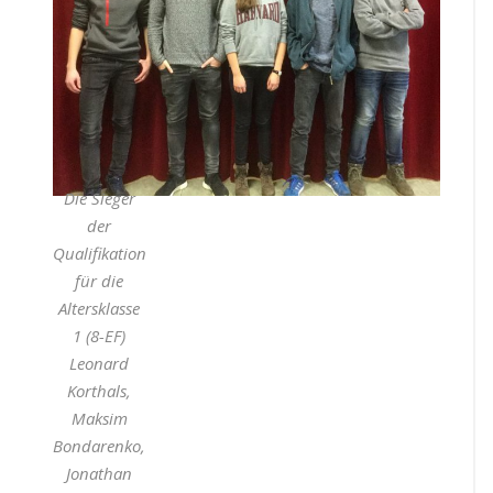
Die Sieger
der
Qualifikation
für die
Altersklasse
1 (8-EF)
Leonard
Korthals,
Maksim
Bondarenko,
Jonathan