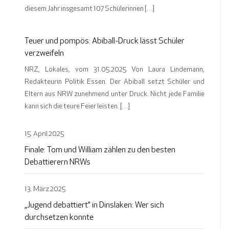
diesem Jahr insgesamt 107 Schülerinnen […]
Teuer und pompös: Abiball-Druck lässt Schüler
verzweifeln
NRZ, Lokales, vom 31.05.2025 Von Laura Lindemann,
Redakteurin Politik Essen. Der Abiball setzt Schüler und
Eltern aus NRW zunehmend unter Druck. Nicht jede Familie
kann sich die teure Feier leisten. […]
15. April 2025
Finale: Tom und William zählen zu den besten
Debattierern NRWs
13. März 2025
„Jugend debattiert“ in Dinslaken: Wer sich
durchsetzen konnte