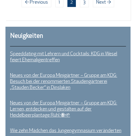
← Previous
1
2
3
Next →
Neuigkeiten
Speeddating mit Lehrern und Cocktails: KDG in Wesel
feiert Ehemaligentreffen
Neues von der Europa Minigärtner – Gruppe am KDG:
Besuch bei der renommierten Staudengärtnerei
„Stauden Becker“ in Dinslaken
Neues von der Europa Minigärtner – Gruppe am KDG:
Lernen, entdecken und gestalten auf der
Heidelbeerplantage Rühl 🐝🌱
Wie zehn Mädchen das Jungengymnasium veränderten