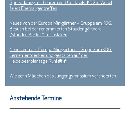
Speeddating mit Lehrern und Cocktails: KDG in Wesel
feiert Ehemaligentreffen
Neues von der Europa Minigärtner – Gruppe am KDG:
Besuch bei der renommierten Staudengärtnerei
„Stauden Becker“ in Dinslaken
Neues von der Europa Minigärtner – Gruppe am KDG:
Lernen, entdecken und gestalten auf der
Heidelbeerplantage Rühl 🐝🌱
Wie zehn Mädchen das Jungengymnasium veränderten
Anstehende Termine