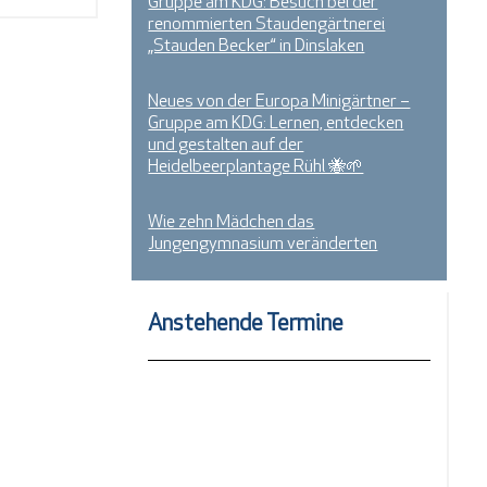
Gruppe am KDG: Besuch bei der
renommierten Staudengärtnerei
„Stauden Becker“ in Dinslaken
Neues von der Europa Minigärtner –
Gruppe am KDG: Lernen, entdecken
und gestalten auf der
Heidelbeerplantage Rühl 🐝🌱
Wie zehn Mädchen das
Jungengymnasium veränderten
Anstehende Termine