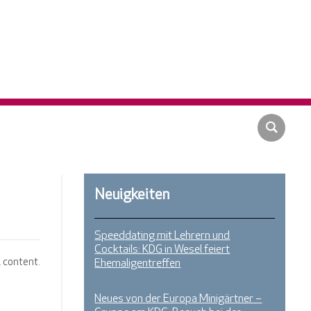
Neuigkeiten
Speeddating mit Lehrern und
Cocktails: KDG in Wesel feiert
l content.
Ehemaligentreffen
Neues von der Europa Minigärtner –