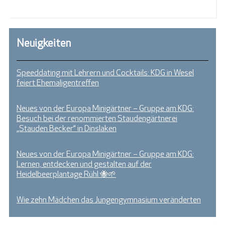
Neuigkeiten
Speeddating mit Lehrern und Cocktails: KDG in Wesel
feiert Ehemaligentreffen
Neues von der Europa Minigärtner – Gruppe am KDG:
Besuch bei der renommierten Staudengärtnerei
„Stauden Becker“ in Dinslaken
Neues von der Europa Minigärtner – Gruppe am KDG:
Lernen, entdecken und gestalten auf der
Heidelbeerplantage Rühl 🐝🌱
Wie zehn Mädchen das Jungengymnasium veränderten