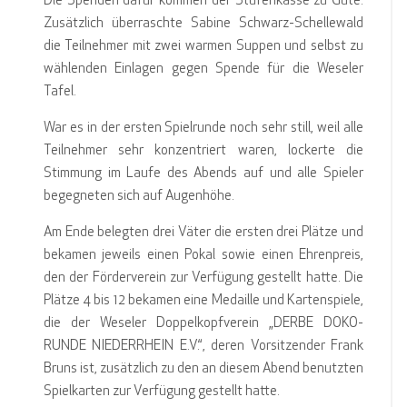
Die Spenden dafür kommen der Stufenkasse zu Gute.
Zusätzlich überraschte Sabine Schwarz-Schellewald
die Teilnehmer mit zwei warmen Suppen und selbst zu
wählenden Einlagen gegen Spende für die Weseler
Tafel.
War es in der ersten Spielrunde noch sehr still, weil alle
Teilnehmer sehr konzentriert waren, lockerte die
Stimmung im Laufe des Abends auf und alle Spieler
begegneten sich auf Augenhöhe.
Am Ende belegten drei Väter die ersten drei Plätze und
bekamen jeweils einen Pokal sowie einen Ehrenpreis,
den der Förderverein zur Verfügung gestellt hatte. Die
Plätze 4 bis 12 bekamen eine Medaille und Kartenspiele,
die der Weseler Doppelkopfverein „DERBE DOKO-
RUNDE NIEDERRHEIN E.V.“, deren Vorsitzender Frank
Bruns ist, zusätzlich zu den an diesem Abend benutzten
Spielkarten zur Verfügung gestellt hatte.