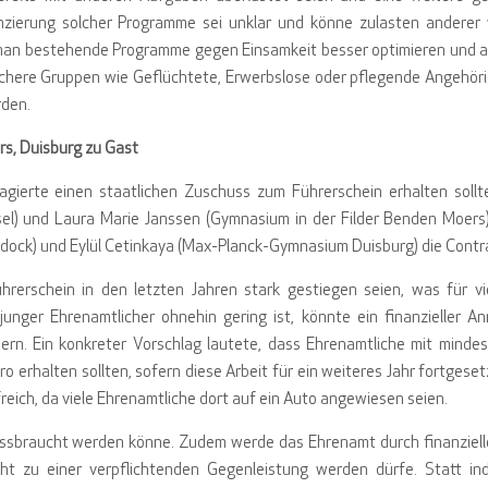
nzierung solcher Programme sei unklar und könne zulasten anderer 
 man bestehende Programme gegen Einsamkeit besser optimieren und 
ächere Gruppen wie Geflüchtete, Erwerbslose oder pflegende Angehöri
rden.
rs, Duisburg zu Gast
agierte einen staatlichen Zuschuss zum Führerschein erhalten sollt
l) und Laura Marie Janssen (Gymnasium in der Filder Benden Moers)
dock) und Eylül Cetinkaya (Max-Planck-Gymnasium Duisburg) die Contr
hrerschein in den letzten Jahren stark gestiegen seien, was für vi
junger Ehrenamtlicher ohnehin gering ist, könnte ein finanzieller An
ern. Ein konkreter Vorschlag lautete, dass Ehrenamtliche mit minde
o erhalten sollten, sofern diese Arbeit für ein weiteres Jahr fortgese
ich, da viele Ehrenamtliche dort auf ein Auto angewiesen seien.
issbraucht werden könne. Zudem werde das Ehrenamt durch finanziell
cht zu einer verpflichtenden Gegenleistung werden dürfe. Statt indi