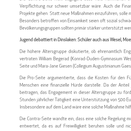
Verpflichtung nur schwer umsetzbar wäre. Auch die Fina
Projekte gehen. Statt neue Maßnahmen einzuführen, solle
Besonders betroffen von Einsamkeit seien oft sozial schw
Bevölkerungsgruppen sollten primär stärker unterstützt we
Jugend debattiert in Dinslaken: Schüler auch aus Wesel, Moe
Die höhere Altersgruppe diskutierte, ob ehrenamtlich Eng
vertraten William Begerad (Konrad-Duden-Gymnasium Wese
Seite und Mara-Jane Giesen (Collegium Augustinianum Gaes
Die Pro-Seite argumentierte, dass die Kosten für den Fü
Menschen eine finanzielle Hürde darstelle. Da der Anteil 
beitragen, das Engagement in dieser Altersgruppe zu förd
Stunden jährlicher Tätigkeit eine Unterstützung von 500 Eur
Insbesondere auf dem Land wäre eine solche Maßnahme hilfre
Die Contra-Seite wandte ein, dass eine solche Regelung m
entwertet, da es auf Freiwilligkeit beruhen solle und ni