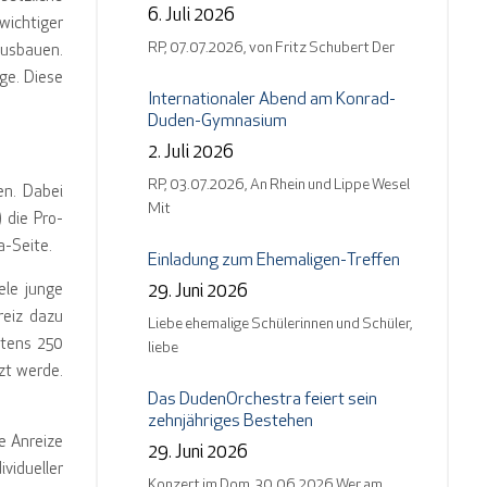
6. Juli 2026
wichtiger
RP, 07.07.2026, von Fritz Schubert Der
ausbauen.
ge. Diese
Internationaler Abend am Konrad-
Duden-Gymnasium
2. Juli 2026
RP, 03.07.2026, An Rhein und Lippe Wesel
en. Dabei
Mit
 die Pro-
a-Seite.
Einladung zum Ehemaligen-Treffen
29. Juni 2026
ele junge
reiz dazu
Liebe ehemalige Schülerinnen und Schüler,
stens 250
liebe
tzt werde.
Das DudenOrchestra feiert sein
zehnjähriges Bestehen
e Anreize
29. Juni 2026
vidueller
Konzert im Dom, 30.06.2026 Wer am