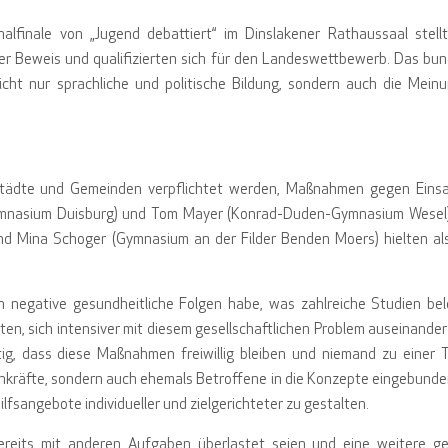
nalfinale von „Jugend debattiert“ im Dinslakener Rathaussaal stell
er Beweis und qualifizierten sich für den Landeswettbewerb. Das bu
cht nur sprachliche und politische Bildung, sondern auch die Mein
n Städte und Gemeinden verpflichtet werden, Maßnahmen gegen Eins
Gymnasium Duisburg) und Tom Mayer (Konrad-Duden-Gymnasium Wesel)
nd Mina Schoger (Gymnasium an der Filder Benden Moers) hielten al
h negative gesundheitliche Folgen habe, was zahlreiche Studien bel
en, sich intensiver mit diesem gesellschaftlichen Problem auseinande
ig, dass diese Maßnahmen freiwillig bleiben und niemand zu einer 
hkräfte, sondern auch ehemals Betroffene in die Konzepte eingebund
ilfsangebote individueller und zielgerichteter zu gestalten.
reits mit anderen Aufgaben überlastet seien und eine weitere ge