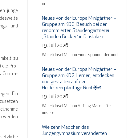
in
ten junge
Neues von der Europa Minigärtner –
ndesweite
Gruppe am KDG: Besuch bei der
ungs- und
renommierten Staudengärtnerei
„Stauden Becker“ in Dinslaken
19. Juli 2026
Wesel/ Insel Mainau Einen spannenden und
amkeit zu
 die Pro-
Neues von der Europa Minigärtner –
s Contra-
Gruppe am KDG: Lernen, entdecken
und gestalten auf der
Heidelbeerplantage Rühl 🐝🌱
egen. Ein
19. Juli 2026
rzusetzen
Wesel/ Insel Mainau Anfang Mai durfte
Teilnahme
unsere
en werden
Wie zehn Mädchen das
Jungengymnasium veränderten
setzliche