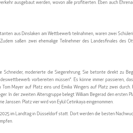
verkehr ausgebaut werden, wovon alle profitierten. Eben auch Ehrena
ttanten aus Dinslaken am Wettbewerb teilnahmen, waren zwei Schüler
 Zudem saßen zwei ehemalige Teilnehmer des Landesfinales des O
e Schneider, moderierte die Siegerehrung. Sie betonte direkt zu Beg
Landeswettbewerb vorbereiten müssen“. Es könne immer passieren, da
 Tom Mayer auf Platz eins und Emilia Wingers auf Platz zwei durch. P
oger. In der zweiten Altersgruppe belegt William Begerad den ersten Pl
rie Janssen. Platz vier wird von Eylül Cetinkaya eingenommen.
il 2025 im Landtag in Düsseldorf statt. Dort werden die besten Nachwu
ämpfen.