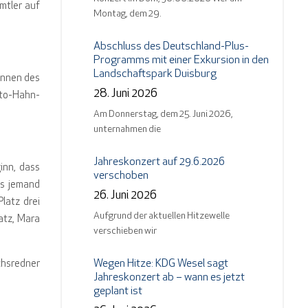
mtler auf
Montag, dem 29.
Abschluss des Deutschland-Plus-
Programms mit einer Exkursion in den
Landschaftspark Duisburg
innen des
28. Juni 2026
tto-Hahn-
Am Donnerstag, dem 25. Juni 2026,
unternahmen die
Jahreskonzert auf 29.6.2026
inn, dass
verschoben
ss jemand
26. Juni 2026
latz drei
Aufgrund der aktuellen Hitzewelle
atz, Mara
verschieben wir
Wegen Hitze: KDG Wesel sagt
chsredner
Jahreskonzert ab – wann es jetzt
geplant ist