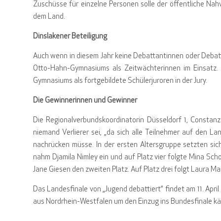
Zuschüsse für einzelne Personen solle der öffentliche Nah
dem Land.
Dinslakener Beteiligung
Auch wenn in diesem Jahr keine Debattantinnen oder Deba
Otto-Hahn-Gymnasiums als Zeitwächterinnen im Einsatz.
Gymnasiums als fortgebildete Schülerjuroren in der Jury.
Die Gewinnerinnen und Gewinner
Die Regionalverbundskoordinatorin Düsseldorf 1, Constanz
niemand Verlierer sei, „da sich alle Teilnehmer auf den 
nachrücken müsse. In der ersten Altersgruppe setzten sich
nahm Djamila Nimley ein und auf Platz vier folgte Mina Sch
Jane Giesen den zweiten Platz. Auf Platz drei folgt Laura Ma
Das Landesfinale von „Jugend debattiert“ findet am 11. Apr
aus Nordrhein-Westfalen um den Einzug ins Bundesfinale k