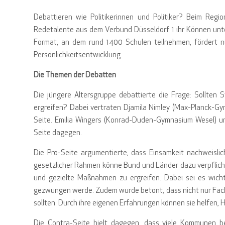
Debattieren wie Politikerinnen und Politiker? Beim Regio
Redetalente aus dem Verbund Düsseldorf 1 ihr Können unt
Format, an dem rund 1400 Schulen teilnehmen, fördert ni
Persönlichkeitsentwicklung.
Die Themen der Debatten
Die jüngere Altersgruppe debattierte die Frage: Sollte
ergreifen? Dabei vertraten Djamila Nimley (Max-Planck-
Seite. Emilia Wingers (Konrad-Duden-Gymnasium Wesel) u
Seite dagegen.
Die Pro-Seite argumentierte, dass Einsamkeit nachweislic
gesetzlicher Rahmen könne Bund und Länder dazu verpflicht
und gezielte Maßnahmen zu ergreifen. Dabei sei es wicht
gezwungen werde. Zudem wurde betont, dass nicht nur Fac
sollten. Durch ihre eigenen Erfahrungen können sie helfen, H
Die Contra-Seite hielt dagegen, dass viele Kommunen be