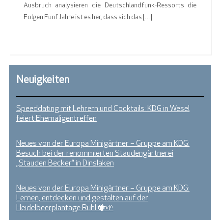
Ausbruch analysieren die Deutschlandfunk-Ressorts die
Folgen Fünf Jahre ist es her, dass sich das […]
Neuigkeiten
Speeddating mit Lehrern und Cocktails: KDG in Wesel
feiert Ehemaligentreffen
Neues von der Europa Minigärtner – Gruppe am KDG:
Besuch bei der renommierten Staudengärtnerei
„Stauden Becker“ in Dinslaken
Neues von der Europa Minigärtner – Gruppe am KDG:
Lernen, entdecken und gestalten auf der
Heidelbeerplantage Rühl 🐝🌱