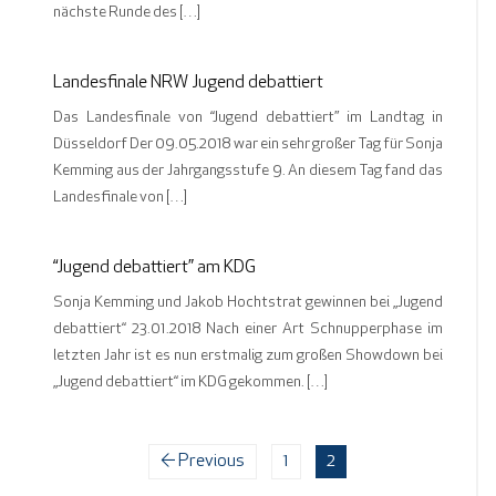
nächste Runde des […]
Landesfinale NRW Jugend debattiert
Das Landesfinale von “Jugend debattiert” im Landtag in
Düsseldorf Der 09.05.2018 war ein sehr großer Tag für Sonja
Kemming aus der Jahrgangsstufe 9. An diesem Tag fand das
Landesfinale von […]
“Jugend debattiert” am KDG
Sonja Kemming und Jakob Hochtstrat gewinnen bei „Jugend
debattiert“ 23.01.2018 Nach einer Art Schnupperphase im
letzten Jahr ist es nun erstmalig zum großen Showdown bei
„Jugend debattiert“ im KDG gekommen. […]
← Previous
1
2