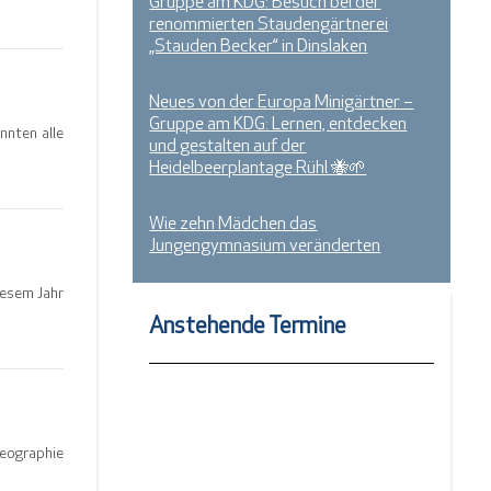
Gruppe am KDG: Besuch bei der
renommierten Staudengärtnerei
„Stauden Becker“ in Dinslaken
Neues von der Europa Minigärtner –
Gruppe am KDG: Lernen, entdecken
nnten alle
und gestalten auf der
Heidelbeerplantage Rühl 🐝🌱
Wie zehn Mädchen das
Jungengymnasium veränderten
iesem Jahr
Anstehende Termine
Geographie