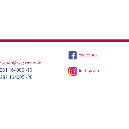
Facebook
etariat@kdg.wesel.de
) 281 164005 -10
Instagram
) 281 164005 -20
YouTube
iten
7:30 - 16:00 Uhr
7:30 - 13:30 Uhr
 Krankmeldungen und
en