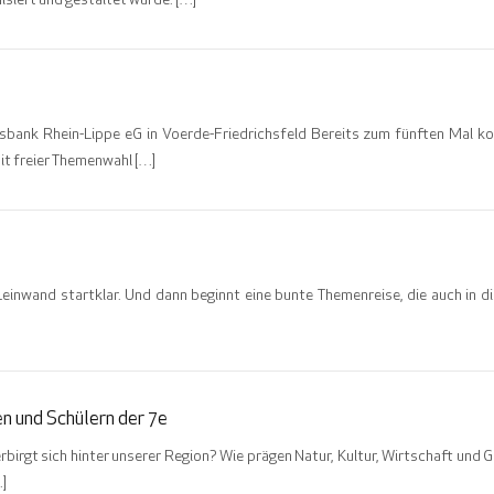
siert und gestaltet wurde. […]
sbank Rhein-Lippe eG in Voerde-Friedrichsfeld Bereits zum fünften Mal ko
mit freier Themenwahl […]
 Leinwand startklar. Und dann beginnt eine bunte Themenreise, die auch in d
en und Schülern der 7e
irgt sich hinter unserer Region? Wie prägen Natur, Kultur, Wirtschaft und 
]