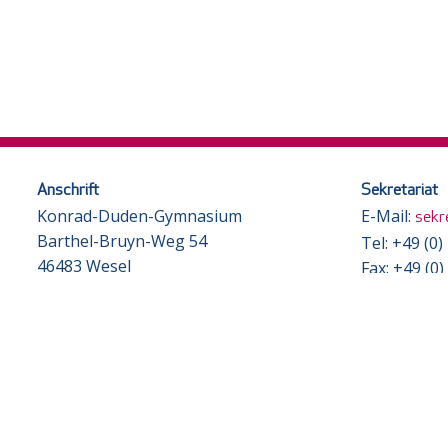
Anschrift
Sekretariat
Konrad-Duden-Gymnasium
E-Mail:
sekr
Barthel-Bruyn-Weg 54
Tel: +49 (0
46483 Wesel
Fax: +49 (0
Öffnungsze
Virtueller Rundgang
Mo, Mi, Do
Imagefilm
Di, Fr
Archiv
Hinweise zu
Beurlaubung