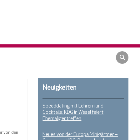
Neuigkeiten
Speeddating mit Lehrern und
Cocktails: KDG in Wesel feiert
Ehemaligentreffen
er von den
Neues von der Europa Minigärtner –