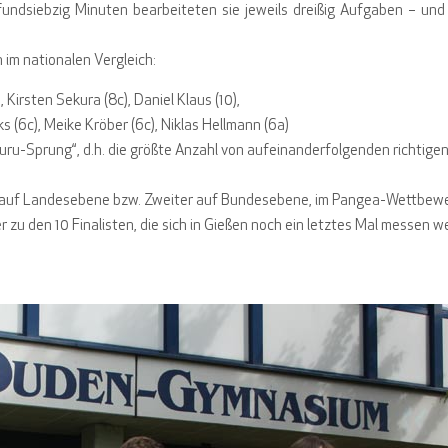
ndsiebzig Minuten bearbeiteten sie jeweils dreißig Aufgaben – und
 im nationalen Vergleich:
, Kirsten Sekura (8c), Daniel Klaus (10),
rks (6c), Meike Kröber (6c), Niklas Hellmann (6a)
uru-Sprung“, d.h. die größte Anzahl von aufeinanderfolgenden richtige
gs auf Landesebene bzw. Zweiter auf Bundesebene, im Pangea-Wettbewe
 zu den 10 Finalisten, die sich in Gießen noch ein letztes Mal messen w