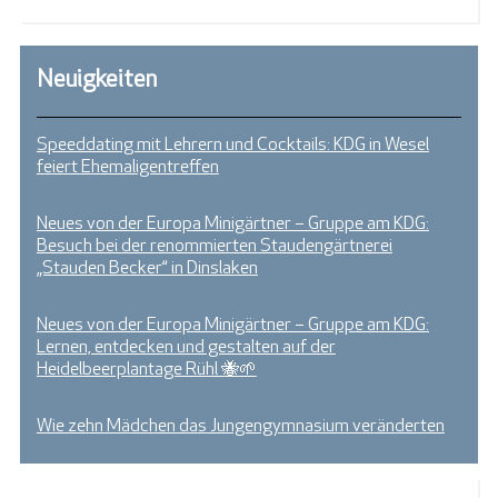
Neuigkeiten
Speeddating mit Lehrern und Cocktails: KDG in Wesel
feiert Ehemaligentreffen
Neues von der Europa Minigärtner – Gruppe am KDG:
Besuch bei der renommierten Staudengärtnerei
„Stauden Becker“ in Dinslaken
Neues von der Europa Minigärtner – Gruppe am KDG:
Lernen, entdecken und gestalten auf der
Heidelbeerplantage Rühl 🐝🌱
Wie zehn Mädchen das Jungengymnasium veränderten