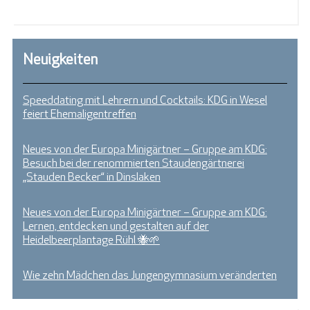
Neuigkeiten
Speeddating mit Lehrern und Cocktails: KDG in Wesel
feiert Ehemaligentreffen
Neues von der Europa Minigärtner – Gruppe am KDG:
Besuch bei der renommierten Staudengärtnerei
„Stauden Becker“ in Dinslaken
Neues von der Europa Minigärtner – Gruppe am KDG:
Lernen, entdecken und gestalten auf der
Heidelbeerplantage Rühl 🐝🌱
Wie zehn Mädchen das Jungengymnasium veränderten