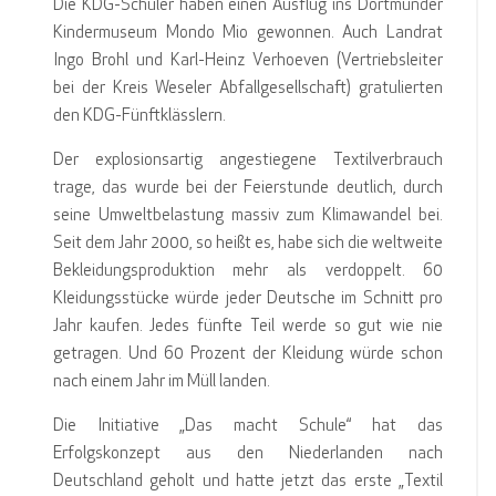
Die KDG-Schüler haben einen Ausflug ins Dortmunder
Kindermuseum Mondo Mio gewonnen. Auch Landrat
Ingo Brohl und Karl-Heinz Verhoeven (Vertriebsleiter
bei der Kreis Weseler Abfallgesellschaft) gratulierten
den KDG-Fünftklässlern.
Der explosionsartig angestiegene Textilverbrauch
trage, das wurde bei der Feierstunde deutlich, durch
seine Umweltbelastung massiv zum Klimawandel bei.
Seit dem Jahr 2000, so heißt es, habe sich die weltweite
Bekleidungsproduktion mehr als verdoppelt. 60
Kleidungsstücke würde jeder Deutsche im Schnitt pro
Jahr kaufen. Jedes fünfte Teil werde so gut wie nie
getragen. Und 60 Prozent der Kleidung würde schon
nach einem Jahr im Müll landen.
Die Initiative „Das macht Schule“ hat das
Erfolgskonzept aus den Niederlanden nach
Deutschland geholt und hatte jetzt das erste „Textil