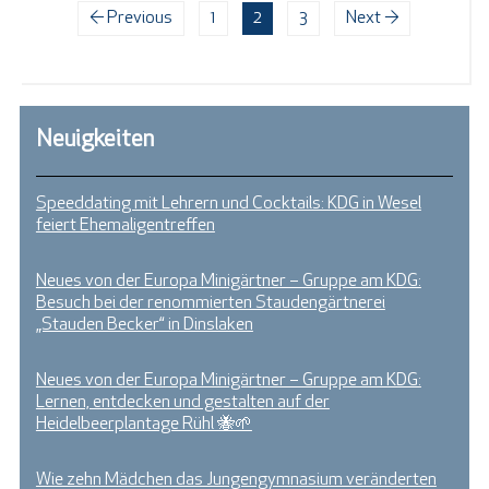
← Previous
1
2
3
Next →
Neuigkeiten
Speeddating mit Lehrern und Cocktails: KDG in Wesel
feiert Ehemaligentreffen
Neues von der Europa Minigärtner – Gruppe am KDG:
Besuch bei der renommierten Staudengärtnerei
„Stauden Becker“ in Dinslaken
Neues von der Europa Minigärtner – Gruppe am KDG:
Lernen, entdecken und gestalten auf der
Heidelbeerplantage Rühl 🐝🌱
Wie zehn Mädchen das Jungengymnasium veränderten