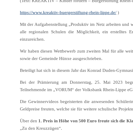
(Text: KREAKTIV – Kinder fördern – Bürgerstiftung Rhein-
https://www.kreaktiv-buergerstiftung-rhein-lippe.de/
)
Mit der Aufgabenstellung „Produktiv im Netz arbeiten und wie
alle regionalen Schulen die Möglichkeit, ein erstellte
einzureichen.
Wir haben diesen Wettbewerb zum zweiten Mal für alle wei
sowie der Gemeinde Hünxe ausgeschrieben.
Beteiligt hat sich in diesem Jahr das Konrad Duden-Gymnasi
Bei der Prämierung am Donnerstag, 25. Mai 2023 begr
Teilnehmende im „VORUM“ der Volksbank Rhein-Lippe eG in V
Die Gewinnervideos begeisterten die anwesenden Schülerinn
Geldpreise freuten, welche sie für weitere schulische Projekt
Über den
1. Preis in Höhe von 500 Euro freute sich die Kl
„Zu den Kreuzzügen“.