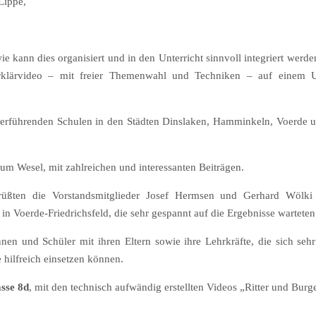
Lippe,
 kann dies organisiert und in den Unterricht sinnvoll integriert werde
s Erklärvideo – mit freier Themenwahl und Techniken – auf einem 
terführenden Schulen in den Städten Dinslaken, Hamminkeln, Voerde 
um Wesel, mit zahlreichen und interessanten Beiträgen.
üßten die Vorstandsmitglieder Josef Hermsen und Gerhard Wölki
oerde-Friedrichsfeld, die sehr gespannt auf die Ergebnisse warteten
en und Schüler mit ihren Eltern sowie ihre Lehrkräfte, die sich sehr
e hilfreich einsetzen können.
asse 8d
, mit den technisch aufwändig erstellten Videos „Ritter und Bur